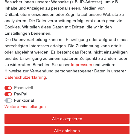
Besucher:innen unserer Webseite (z.B. IP-Adresse), um z.B.
1,95 € *
Inhalte und Anzeigen zu personalisieren, Medien von
In den Warenkorb
Drittanbietern einzubinden oder Zugriffe auf unsere Website zu
*
inkl. ges. MwSt.
zzgl.
Versandkosten
analysieren. Die Datenverarbeitung erfolgt erst durch gesetzte
Cookies. Wir teilen diese Daten mit Dritten, die wir in den
Einstellungen benennen.
1
2
3
Die Datenverarbeitung kann mit Einwilligung oder aufgrund eines
berechtigten Interesses erfolgen. Die Zustimmung kann erteilt
oder abgelehnt werden. Es besteht das Recht, nicht einzuwilligen
und die Einwilligung zu einem späteren Zeitpunkt zu ändern oder
zu widerrufen. Beachten Sie unser
Impressum
und weitere
Hinweise zur Verwendung personenbezogener Daten in unserer
Bestellung widerrufen
Widerrufsformular
Impressum
Daten­schutz­erklärung
.
Datenschutzerklärung
AGB
Essenziell
PayPal
Funktional
Weitere Einstellungen
Alle akzeptieren
Alle ablehnen