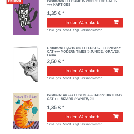
Neuheit
Postkarten +++ HOME IS WHERE THE CAT IS
+++ KARTIGES
1,35 € *
In den Warenkorb
*
inkl. ges. MwSt.
zzgl.
Versandkosten
Grußkarte 11,5x16 cm +++ LUSTIG +++ SNEAKY
CAT +++ MODERN TIMES © JUNIQE / GRAVES,
Laura
2,50 € *
In den Warenkorb
*
inkl. ges. MwSt.
zzgl.
Versandkosten
Postkarte A6 +++ LUSTIG +++ HAPPY BIRTHDAY
CAT +++ BIZARR © WHITE, Jill
1,35 € *
In den Warenkorb
*
inkl. ges. MwSt.
zzgl.
Versandkosten