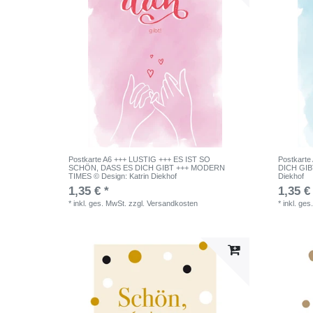
Postkarte A6 +++ LUSTIG +++ ES IST SO
Postkart
SCHÖN, DASS ES DICH GIBT +++ MODERN
DICH GIB
TIMES © Design: Katrin Diekhof
Diekhof
1,35 € *
1,35 €
*
inkl. ges. MwSt.
zzgl.
Versandkosten
*
inkl. ges