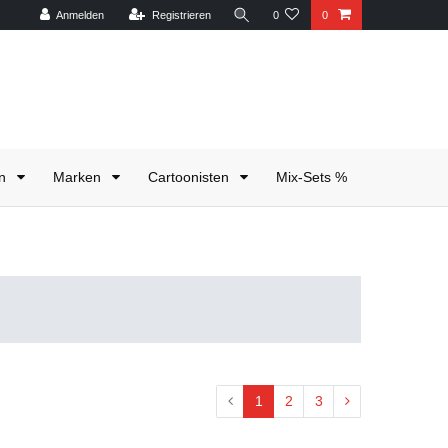
Anmelden
Registrieren
0
0
en
Marken
Cartoonisten
Mix-Sets %
1
2
3