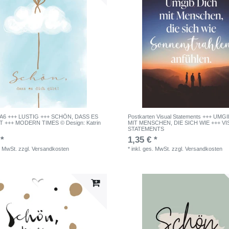
e A6 +++ LUSTIG +++ SCHÖN, DASS ES
Postkarten Visual Statements +++ UMG
T +++ MODERN TIMES © Design: Katrin
MIT MENSCHEN, DIE SICH WIE +++ V
STATEMENTS
 *
1,35 € *
. MwSt.
zzgl.
Versandkosten
*
inkl. ges. MwSt.
zzgl.
Versandkosten