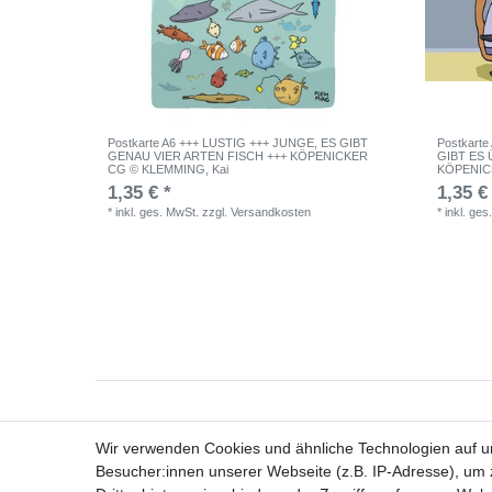
Postkarte A6 +++ LUSTIG +++ JUNGE, ES GIBT
Postkart
GENAU VIER ARTEN FISCH +++ KÖPENICKER
GIBT ES
CG © KLEMMING, Kai
KÖPENICK
1,35 € *
1,35 €
*
inkl. ges. MwSt.
zzgl.
Versandkosten
*
inkl. ges
Bes
Wir verwenden Cookies und ähnliche Technologien auf 
Besucher:innen unserer Webseite (z.B. IP-Adresse), um z