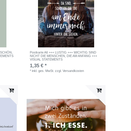
+ SCHÖN,
Postkarte A6 +++ LUSTIG +++ WICHTIG SIND
ATEMENTS
NICHT DIE MENSCHEN, DIE AM ANFANG +++
VISUAL STATEMENTS
1,35 € *
*
inkl. ges. MwSt.
zzgl.
Versandkosten