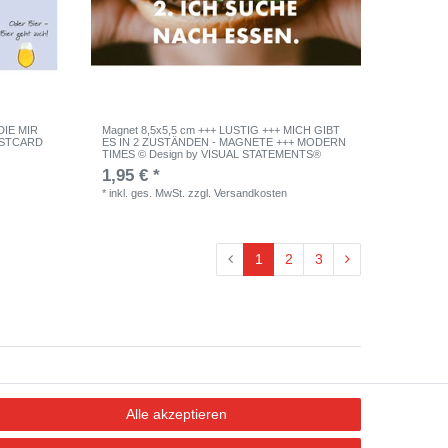
DIE MIR
Magnet 8,5x5,5 cm +++ LUSTIG +++ MICH GIBT
OSTCARD
ES IN 2 ZUSTÄNDEN - MAGNETE +++ MODERN
TIMES © Design by VISUAL STATEMENTS®
1,95 € *
*
inkl. ges. MwSt.
zzgl.
Versandkosten
1
2
3
AGB
Alle akzeptieren