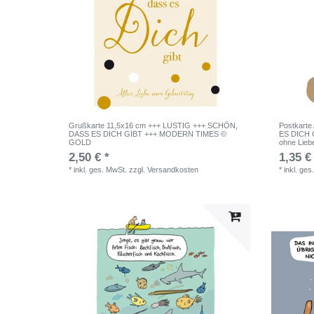
Grußkarte 11,5x16 cm +++ LUSTIG +++ SCHÖN,
Postkart
DASS ES DICH GIBT +++ MODERN TIMES ©
ES DICH 
GOLD
ohne Lieb
2,50 € *
1,35 €
*
inkl. ges. MwSt.
zzgl.
Versandkosten
*
inkl. ges