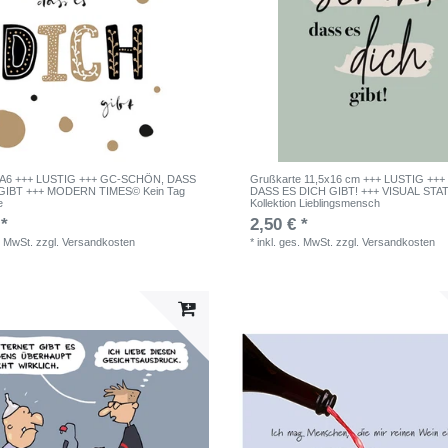
e A6 +++ LUSTIG +++ GC-SCHÖN, DASS
Grußkarte 11,5x16 cm +++ LUSTIG ++
GIBT +++ MODERN TIMES© Kein Tag
DASS ES DICH GIBT! +++ VISUAL ST
e
Kollektion Lieblingsmensch
 *
2,50 € *
. MwSt.
zzgl.
Versandkosten
*
inkl. ges. MwSt.
zzgl.
Versandkosten