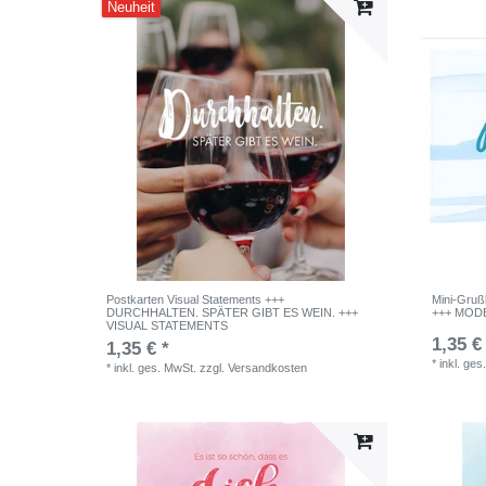
Neuheit
Postkarten Visual Statements +++
Mini-Gru
DURCHHALTEN. SPÄTER GIBT ES WEIN. +++
+++ MOD
VISUAL STATEMENTS
1,35 €
1,35 € *
*
inkl. ges
*
inkl. ges. MwSt.
zzgl.
Versandkosten