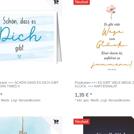
Neuheit
ßkarte +++ SCHÖN DASS ES DICH GIBT
Postkarten +++ ES GIBT VIELE WEGE
ERN TIMES ©
GLÜCK. +++ KARTENSALAT
 *
1,35 € *
. MwSt.
zzgl.
Versandkosten
*
inkl. ges. MwSt.
zzgl.
Versandkosten
Neuheit