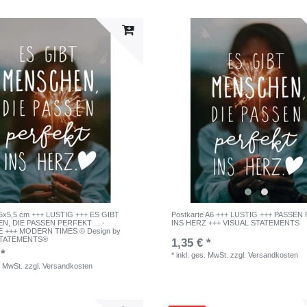
,5x5,5 cm +++ LUSTIG +++ ES GIBT
Postkarte A6 +++ LUSTIG +++ PASSE
, DIE PASSEN PERFEKT ... -
INS HERZ +++ VISUAL STATEMENTS
 +++ MODERN TIMES © Design by
STATEMENTS®
1,35 € *
 *
*
inkl. ges. MwSt.
zzgl.
Versandkosten
. MwSt.
zzgl.
Versandkosten