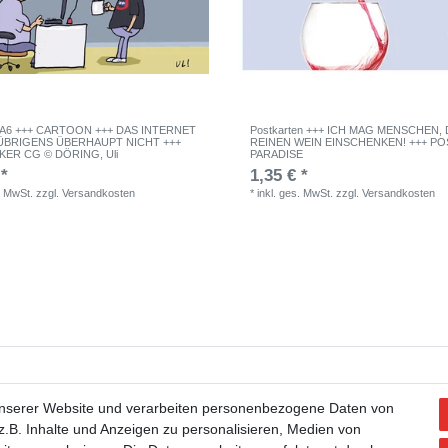
e A6 +++ CARTOON +++ DAS INTERNET
Postkarten +++ ICH MAG MENSCHEN, 
 ÜBRIGENS ÜBERHAUPT NICHT +++
REINEN WEIN EINSCHENKEN! +++ P
ER CG © DÖRING, Uli
PARADISE
 *
1,35 € *
. MwSt.
zzgl.
Versandkosten
*
inkl. ges. MwSt.
zzgl.
Versandkosten
tellung widerrufen
Widerrufsformular
Impressum
Datenschutzerklärung
unserer Website und verarbeiten personenbezogene Daten von
.B. Inhalte und Anzeigen zu personalisieren, Medien von