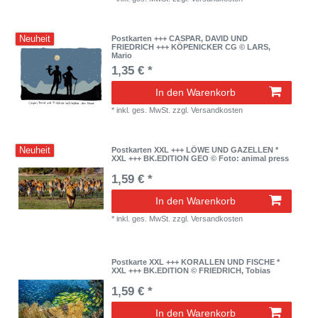
Neuheit
Postkarten +++ CASPAR, DAVID UND
FRIEDRICH +++ KÖPENICKER CG © LARS,
Mario
1,35 € *
In den Warenkorb
*
inkl. ges. MwSt.
zzgl.
Versandkosten
Neuheit
Postkarten XXL +++ LÖWE UND GAZELLEN *
XXL +++ BK.EDITION GEO © Foto: animal press
1,59 € *
In den Warenkorb
*
inkl. ges. MwSt.
zzgl.
Versandkosten
Postkarte XXL +++ KORALLEN UND FISCHE *
XXL +++ BK.EDITION © FRIEDRICH, Tobias
1,59 € *
In den Warenkorb