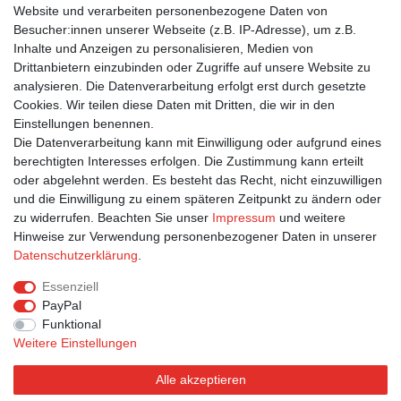
NACHT +++ MODERN TIMES ©
Website und verarbeiten personenbezogene Daten von
Streich/Trickstudio Lutterbeck/WDR
Besucher:innen unserer Webseite (z.B. IP-Adresse), um z.B.
1,35 € *
Inhalte und Anzeigen zu personalisieren, Medien von
In den Warenkorb
Drittanbietern einzubinden oder Zugriffe auf unsere Website zu
analysieren. Die Datenverarbeitung erfolgt erst durch gesetzte
*
inkl. ges. MwSt.
zzgl.
Versandkosten
Cookies. Wir teilen diese Daten mit Dritten, die wir in den
Einstellungen benennen.
1
2
3
Die Datenverarbeitung kann mit Einwilligung oder aufgrund eines
berechtigten Interesses erfolgen. Die Zustimmung kann erteilt
oder abgelehnt werden. Es besteht das Recht, nicht einzuwilligen
und die Einwilligung zu einem späteren Zeitpunkt zu ändern oder
zu widerrufen. Beachten Sie unser
Impressum
und weitere
Hinweise zur Verwendung personenbezogener Daten in unserer
Bestellung widerrufen
Widerrufsformular
Impressum
Daten­schutz­erklärung
.
Datenschutzerklärung
AGB
Essenziell
PayPal
Funktional
Weitere Einstellungen
Alle akzeptieren