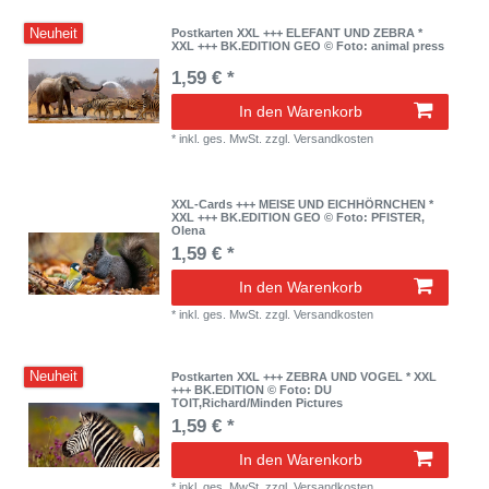
Neuheit
Postkarten XXL +++ ELEFANT UND ZEBRA *
XXL +++ BK.EDITION GEO © Foto: animal press
1,59 € *
In den Warenkorb
*
inkl. ges. MwSt.
zzgl.
Versandkosten
XXL-Cards +++ MEISE UND EICHHÖRNCHEN *
XXL +++ BK.EDITION GEO © Foto: PFISTER,
Olena
1,59 € *
In den Warenkorb
*
inkl. ges. MwSt.
zzgl.
Versandkosten
Neuheit
Postkarten XXL +++ ZEBRA UND VOGEL * XXL
+++ BK.EDITION © Foto: DU
TOIT,Richard/Minden Pictures
1,59 € *
In den Warenkorb
*
inkl. ges. MwSt.
zzgl.
Versandkosten