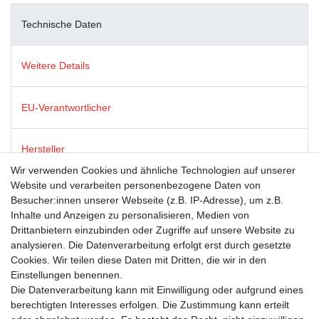
Technische Daten
Weitere Details
EU-Verantwortlicher
Hersteller
Wir verwenden Cookies und ähnliche Technologien auf unserer
Website und verarbeiten personenbezogene Daten von
Dies ist ein Produkt der Firma modern times, die für ein breites
Besucher:innen unserer Webseite (z.B. IP-Adresse), um z.B.
(und oft schelmisches) Grinsen an tausenden Postkarten-
Inhalte und Anzeigen zu personalisieren, Medien von
Ständern in Deutschland, Österreich und der Schweiz sorgt.
Drittanbietern einzubinden oder Zugriffe auf unsere Website zu
Neben humorvollen Postkarten steht ebenso für Post- und
analysieren. Die Datenverarbeitung erfolgt erst durch gesetzte
Grußkarten mit renommierten Lizenzthemen wie GEO,
Cookies. Wir teilen diese Daten mit Dritten, die wir in den
Sandmann und die Sendung mit der Maus. Das Sortiment runden
Einstellungen benennen.
ausgesuchte, witzige Geschenkartikel ab.
Die Datenverarbeitung kann mit Einwilligung oder aufgrund eines
berechtigten Interesses erfolgen. Die Zustimmung kann erteilt