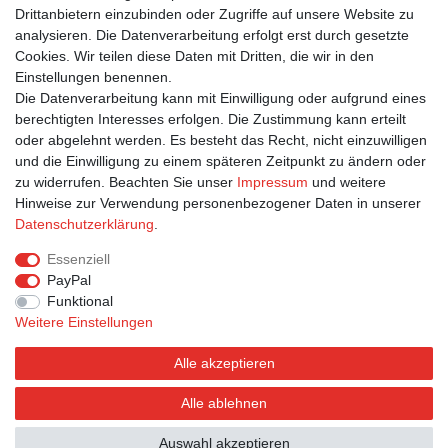
In den Warenkorb
Drittanbietern einzubinden oder Zugriffe auf unsere Website zu
*
inkl. ges. MwSt.
zzgl.
Versandkosten
analysieren. Die Datenverarbeitung erfolgt erst durch gesetzte
Cookies. Wir teilen diese Daten mit Dritten, die wir in den
Einstellungen benennen.
1
2
3
Die Datenverarbeitung kann mit Einwilligung oder aufgrund eines
berechtigten Interesses erfolgen. Die Zustimmung kann erteilt
oder abgelehnt werden. Es besteht das Recht, nicht einzuwilligen
und die Einwilligung zu einem späteren Zeitpunkt zu ändern oder
zu widerrufen. Beachten Sie unser
Impressum
und weitere
Hinweise zur Verwendung personenbezogener Daten in unserer
Bestellung widerrufen
Widerrufsformular
Impressum
Daten­schutz­erklärung
.
Datenschutzerklärung
AGB
Essenziell
PayPal
Funktional
Weitere Einstellungen
Alle akzeptieren
Alle ablehnen
© Postkarten.de 2026 | Alle Rechte vorbehalten.
Auswahl akzeptieren