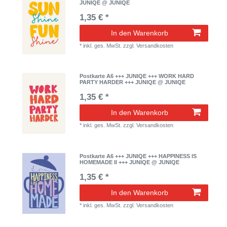
JUNIQE @ JUNIQE
1,35 € *
In den Warenkorb
*
inkl. ges. MwSt.
zzgl.
Versandkosten
Postkarte A6 +++ JUNIQE +++ WORK HARD
PARTY HARDER +++ JUNIQE @ JUNIQE
1,35 € *
In den Warenkorb
*
inkl. ges. MwSt.
zzgl.
Versandkosten
Postkarte A6 +++ JUNIQE +++ HAPPINESS IS
HOMEMADE II +++ JUNIQE @ JUNIQE
1,35 € *
In den Warenkorb
*
inkl. ges. MwSt.
zzgl.
Versandkosten