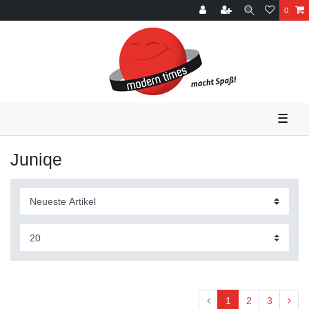
0
☰
Juniqe
1
2
3