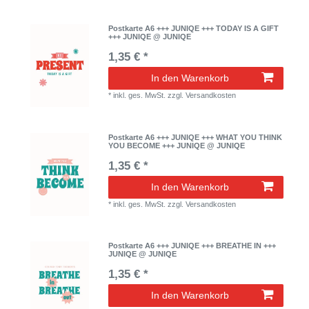
Postkarte A6 +++ JUNIQE +++ TODAY IS A GIFT
+++ JUNIQE @ JUNIQE
1,35 € *
In den Warenkorb
*
inkl. ges. MwSt.
zzgl.
Versandkosten
Postkarte A6 +++ JUNIQE +++ WHAT YOU THINK
YOU BECOME +++ JUNIQE @ JUNIQE
1,35 € *
In den Warenkorb
*
inkl. ges. MwSt.
zzgl.
Versandkosten
Postkarte A6 +++ JUNIQE +++ BREATHE IN +++
JUNIQE @ JUNIQE
1,35 € *
In den Warenkorb