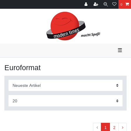
0
☰
Euroformat
1
2