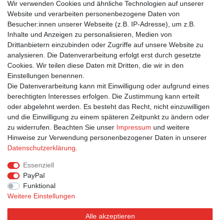
EUROFORMAT +++ LUSTIG +++ DANKE, DASS
Wir verwenden Cookies und ähnliche Technologien auf unserer
DU STARK BIST, WENN ICH SCHWACH BIN. +++
Website und verarbeiten personenbezogene Daten von
VISUAL STATEMENTS Kollektion
Lieblingsmensch
Besucher:innen unserer Webseite (z.B. IP-Adresse), um z.B.
1,50 € *
Inhalte und Anzeigen zu personalisieren, Medien von
In den Warenkorb
Drittanbietern einzubinden oder Zugriffe auf unsere Website zu
analysieren. Die Datenverarbeitung erfolgt erst durch gesetzte
*
inkl. ges. MwSt.
zzgl.
Versandkosten
Cookies. Wir teilen diese Daten mit Dritten, die wir in den
Einstellungen benennen.
1
2
Die Datenverarbeitung kann mit Einwilligung oder aufgrund eines
berechtigten Interesses erfolgen. Die Zustimmung kann erteilt
oder abgelehnt werden. Es besteht das Recht, nicht einzuwilligen
und die Einwilligung zu einem späteren Zeitpunkt zu ändern oder
zu widerrufen. Beachten Sie unser
Impressum
und weitere
Hinweise zur Verwendung personenbezogener Daten in unserer
Bestellung widerrufen
Widerrufsformular
Impressum
Daten­schutz­erklärung
.
Datenschutzerklärung
AGB
Essenziell
PayPal
Funktional
Weitere Einstellungen
Alle akzeptieren