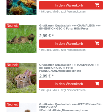
In den Warenkorb
*
inkl. ges. MwSt.
zzgl.
Versandkosten
Neuheit
Grußkarten Quadratisch +++ CHAMÄLEON +++
BK-EDITION GEO © Foto: HGM Press
2,99 € *
In den Warenkorb
*
inkl. ges. MwSt.
zzgl.
Versandkosten
Neuheit
Grußkarten Quadratisch +++ HASENPAAR +++
BK-EDITION GEO © Foto:
POINSIGNON,Michel/Biosphoto
2,99 € *
In den Warenkorb
*
inkl. ges. MwSt.
zzgl.
Versandkosten
Neuheit
Grußkarten Quadratisch +++ ÄFFCHEN +++ BK-
EDITION GEO
©Foto:McAllister,Diane/naturepl.com