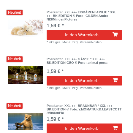
Neuheit
Postkarten XXL +++ EISBÄRENFAMILIE * XXL
+++ BK.EDITION © Foto: CILDEN,Andre
NIS/MindenPictures
1,59 € *
In den Warenkorb
*
inkl. ges. MwSt.
zzgl.
Versandkosten
Neuheit
Postkarten XXL +++ GÄNSE * XXL +++
BK.EDITION GEO © Foto: animal press
1,59 € *
In den Warenkorb
*
inkl. ges. MwSt.
zzgl.
Versandkosten
Neuheit
Postkarten XXL +++ BRAUNBÄR * XXL +++
BK.EDITION © Foto:Y.MOMATIUK&J.EASTCOTT
/MindenPic
1,59 € *
In den Warenkorb