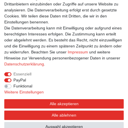
In den Warenkorb
Drittanbietern einzubinden oder Zugriffe auf unsere Website zu
analysieren. Die Datenverarbeitung erfolgt erst durch gesetzte
*
inkl. ges. MwSt.
zzgl.
Versandkosten
Cookies. Wir teilen diese Daten mit Dritten, die wir in den
Einstellungen benennen.
1
2
3
Die Datenverarbeitung kann mit Einwilligung oder aufgrund eines
berechtigten Interesses erfolgen. Die Zustimmung kann erteilt
oder abgelehnt werden. Es besteht das Recht, nicht einzuwilligen
und die Einwilligung zu einem späteren Zeitpunkt zu ändern oder
zu widerrufen. Beachten Sie unser
Impressum
und weitere
Hinweise zur Verwendung personenbezogener Daten in unserer
Bestellung widerrufen
Widerrufsformular
Impressum
Daten­schutz­erklärung
.
Datenschutzerklärung
AGB
Essenziell
PayPal
Funktional
Weitere Einstellungen
Alle akzeptieren
Alle ablehnen
© Postkarten.de 2026 | Alle Rechte vorbehalten.
Auswahl akzeptieren