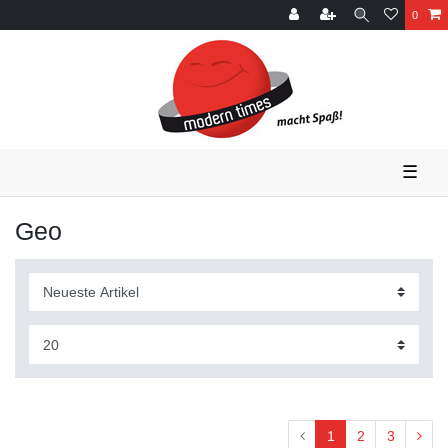
0
☰
Geo
1
2
3