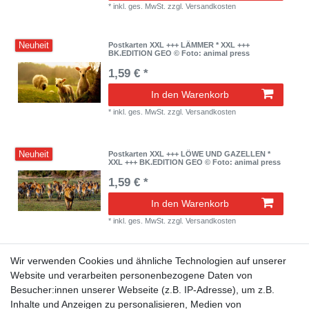
*
inkl. ges. MwSt.
zzgl.
Versandkosten
Neuheit
Postkarten XXL +++ LÄMMER * XXL +++
BK.EDITION GEO © Foto: animal press
1,59 € *
In den Warenkorb
*
inkl. ges. MwSt.
zzgl.
Versandkosten
Neuheit
Postkarten XXL +++ LÖWE UND GAZELLEN *
XXL +++ BK.EDITION GEO © Foto: animal press
1,59 € *
In den Warenkorb
*
inkl. ges. MwSt.
zzgl.
Versandkosten
Wir verwenden Cookies und ähnliche Technologien auf unserer
Neuheit
Postkarten XXL +++ KATTA- GRUPPE * XXL +++
BK.EDITION GEO © Foto:
Website und verarbeiten personenbezogene Daten von
RELANZON,Inako/naturepl.com
Besucher:innen unserer Webseite (z.B. IP-Adresse), um z.B.
1,59 € *
Inhalte und Anzeigen zu personalisieren, Medien von