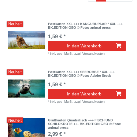
Neuheit
Postkarten XXL +++ KÄNGURUPAAR * XXL +++
BK.EDITION GEO © Foto: animal press
1,59 € *
In den Warenkorb
*
inkl. ges. MwSt.
zzgl.
Versandkosten
Neuheit
Postkarten XXL +++ SEEROBBE * XXL +++
BK.EDITION GEO © Foto: Adobe Stock
1,59 € *
In den Warenkorb
*
inkl. ges. MwSt.
zzgl.
Versandkosten
Neuheit
Grußkarten Quadratisch +++ FISCH UND
SCHILDKRÖTE +++ BK-EDITION GEO © Foto:
animal press
2,99 € *