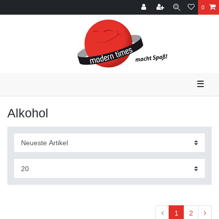
0
☰
Alkohol
1
2