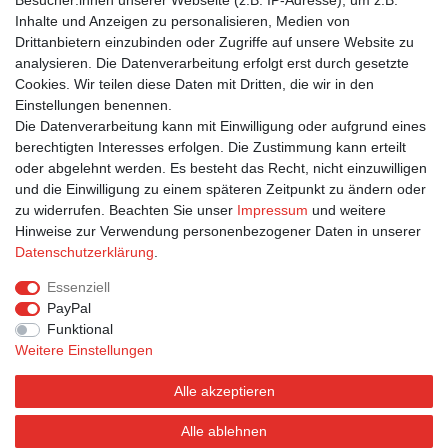
Besucher:innen unserer Webseite (z.B. IP-Adresse), um z.B.
1,35 € *
Inhalte und Anzeigen zu personalisieren, Medien von
In den Warenkorb
Drittanbietern einzubinden oder Zugriffe auf unsere Website zu
*
inkl. ges. MwSt.
zzgl.
Versandkosten
analysieren. Die Datenverarbeitung erfolgt erst durch gesetzte
Cookies. Wir teilen diese Daten mit Dritten, die wir in den
Einstellungen benennen.
1
2
Die Datenverarbeitung kann mit Einwilligung oder aufgrund eines
berechtigten Interesses erfolgen. Die Zustimmung kann erteilt
oder abgelehnt werden. Es besteht das Recht, nicht einzuwilligen
und die Einwilligung zu einem späteren Zeitpunkt zu ändern oder
zu widerrufen. Beachten Sie unser
Impressum
und weitere
Hinweise zur Verwendung personenbezogener Daten in unserer
Bestellung widerrufen
Widerrufsformular
Impressum
Daten­schutz­erklärung
.
Datenschutzerklärung
AGB
Essenziell
PayPal
Funktional
Weitere Einstellungen
Alle akzeptieren
Alle ablehnen
© Postkarten.de 2026 | Alle Rechte vorbehalten.