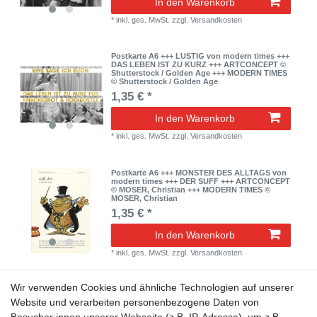
In den Warenkorb
*
inkl. ges. MwSt.
zzgl.
Versandkosten
Postkarte A6 +++ LUSTIG von modern times +++
DAS LEBEN IST ZU KURZ +++ ARTCONCEPT ©
Shutterstock / Golden Age +++ MODERN TIMES
© Shutterstock / Golden Age
1,35 € *
In den Warenkorb
*
inkl. ges. MwSt.
zzgl.
Versandkosten
Postkarte A6 +++ MONSTER DES ALLTAGS von
modern times +++ DER SUFF +++ ARTCONCEPT
© MOSER, Christian +++ MODERN TIMES ©
MOSER, Christian
1,35 € *
In den Warenkorb
*
inkl. ges. MwSt.
zzgl.
Versandkosten
Wir verwenden Cookies und ähnliche Technologien auf unserer
Postkarte A6 +++ LUSTIG von modern times +++
SCHEISS DRAUF! +++ WILD THINK
Website und verarbeiten personenbezogene Daten von