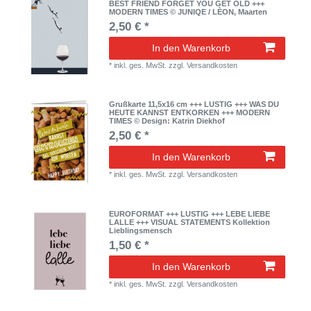
BEST FRIEND FORGET YOU GET OLD +++
MODERN TIMES © JUNIQE / LÈON, Maarten
2,50 € *
In den Warenkorb
*
inkl. ges. MwSt.
zzgl.
Versandkosten
Grußkarte 11,5x16 cm +++ LUSTIG +++ WAS DU
HEUTE KANNST ENTKORKEN +++ MODERN
TIMES © Design: Katrin Diekhof
2,50 € *
In den Warenkorb
*
inkl. ges. MwSt.
zzgl.
Versandkosten
EUROFORMAT +++ LUSTIG +++ LEBE LIEBE
LALLE +++ VISUAL STATEMENTS Kollektion
Lieblingsmensch
1,50 € *
In den Warenkorb
*
inkl. ges. MwSt.
zzgl.
Versandkosten