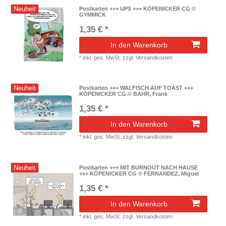
Neuheit
Postkarten +++ UPS +++ KÖPENICKER CG ©
GYMMICK
1,35 € *
In den Warenkorb
*
inkl. ges. MwSt.
zzgl.
Versandkosten
Neuheit
Postkarten +++ WALFISCH AUF TOAST +++
KÖPENICKER CG © BAHR, Frank
1,35 € *
In den Warenkorb
*
inkl. ges. MwSt.
zzgl.
Versandkosten
Neuheit
Postkarten +++ MIT BURNOUT NACH HAUSE
+++ KÖPENICKER CG © FERNANDEZ, Miguel
1,35 € *
In den Warenkorb
*
inkl. ges. MwSt.
zzgl.
Versandkosten