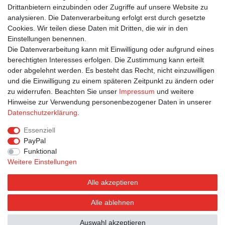
In den Warenkorb
Drittanbietern einzubinden oder Zugriffe auf unsere Website zu
*
inkl. ges. MwSt.
zzgl.
Versandkosten
analysieren. Die Datenverarbeitung erfolgt erst durch gesetzte
Cookies. Wir teilen diese Daten mit Dritten, die wir in den
Einstellungen benennen.
1
2
3
Die Datenverarbeitung kann mit Einwilligung oder aufgrund eines
berechtigten Interesses erfolgen. Die Zustimmung kann erteilt
oder abgelehnt werden. Es besteht das Recht, nicht einzuwilligen
und die Einwilligung zu einem späteren Zeitpunkt zu ändern oder
zu widerrufen. Beachten Sie unser
Impressum
und weitere
Hinweise zur Verwendung personenbezogener Daten in unserer
Bestellung widerrufen
Widerrufsformular
Impressum
Daten­schutz­erklärung
.
Datenschutzerklärung
AGB
Essenziell
PayPal
Funktional
Weitere Einstellungen
Alle akzeptieren
Alle ablehnen
© Postkarten.de 2026 | Alle Rechte vorbehalten.
Auswahl akzeptieren