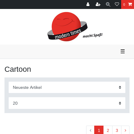
0
☰
Cartoon
1
2
3