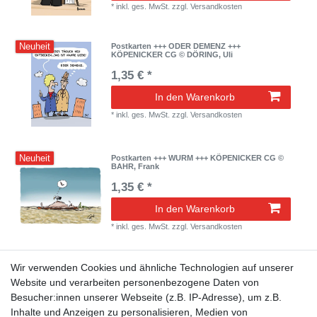
*
inkl. ges. MwSt.
zzgl.
Versandkosten
Neuheit
Postkarten +++ ODER DEMENZ +++
KÖPENICKER CG © DÖRING, Uli
1,35 € *
In den Warenkorb
*
inkl. ges. MwSt.
zzgl.
Versandkosten
Neuheit
Postkarten +++ WURM +++ KÖPENICKER CG ©
BAHR, Frank
1,35 € *
In den Warenkorb
*
inkl. ges. MwSt.
zzgl.
Versandkosten
Wir verwenden Cookies und ähnliche Technologien auf unserer
Neuheit
Postkarten +++ SCHEISS SEETANG +++
KÖPENICKER CG © BAHR, Frank
Website und verarbeiten personenbezogene Daten von
Besucher:innen unserer Webseite (z.B. IP-Adresse), um z.B.
1,35 € *
Inhalte und Anzeigen zu personalisieren, Medien von