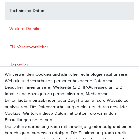
Technische Daten
Weitere Details
EU-Verantwortlicher
Hersteller
Wir verwenden Cookies und ähnliche Technologien auf unserer
Website und verarbeiten personenbezogene Daten von
Dies ist ein Produkt der Firma modern times, die für ein breites
Besucher:innen unserer Webseite (z.B. IP-Adresse), um z.B.
(und oft schelmisches) Grinsen an tausenden Postkarten-
Inhalte und Anzeigen zu personalisieren, Medien von
Ständern in Deutschland, Österreich und der Schweiz sorgt.
Drittanbietern einzubinden oder Zugriffe auf unsere Website zu
Neben humorvollen Postkarten steht ebenso für Post- und
analysieren. Die Datenverarbeitung erfolgt erst durch gesetzte
Grußkarten mit renommierten Lizenzthemen wie GEO,
Cookies. Wir teilen diese Daten mit Dritten, die wir in den
Sandmann und die Sendung mit der Maus. Das Sortiment runden
Einstellungen benennen.
ausgesuchte, witzige Geschenkartikel ab.
Die Datenverarbeitung kann mit Einwilligung oder aufgrund eines
berechtigten Interesses erfolgen. Die Zustimmung kann erteilt