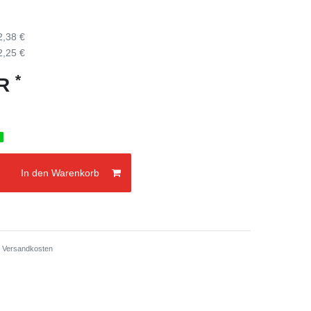
2,38 €
2,25 €
*
UR
g
In den Warenkorb
.
Versandkosten