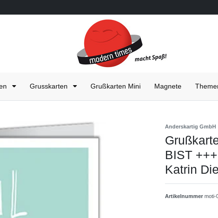
ten
Grusskarten
Grußkarten Mini
Magnete
Them
Anderskartig GmbH
Grußkar
BIST ++
Katrin Di
Artikelnummer
moti