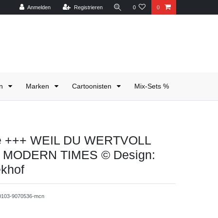
Anmelden
Registrieren
0
0
en
Marken
Cartoonisten
Mix-Sets %
te +++ WEIL DU WERTVOLL
+ MODERN TIMES © Design:
ekhof
-0103-9070536-mcn