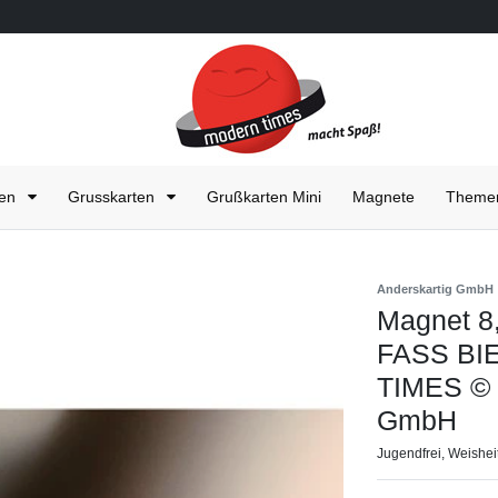
ten
Grusskarten
Grußkarten Mini
Magnete
Them
Anderskartig GmbH
Magnet 8
FASS BI
TIMES © 
GmbH
Jugendfrei, Weisheit