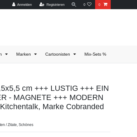
Anmelden
Registrieren
0
0
en
Marken
Cartoonisten
Mix-Sets %
,5x5,5 cm +++ LUSTIG +++ EIN
ER - MAGNETE +++ MODERN
Kitchentalk, Marke Cobranded
en / Zitate, Schönes