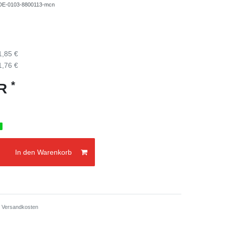
-DE-0103-8800113-mcn
1,85 €
1,76 €
*
UR
g
In den Warenkorb
.
Versandkosten