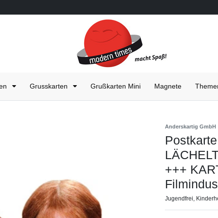
ten
Grusskarten
Grußkarten Mini
Magnete
Them
Anderskartig GmbH
Postkart
LÄCHELT
+++ KAR
Filmindust
Jugendfrei, Kinderh