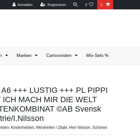
Anmelden
Registrieren
0
0
en
Marken
Cartoonisten
Mix-Sets %
e A6 +++ LUSTIG +++ PL PIPPI
 ICH MACH MIR DIE WELT
TENKOMBINAT ©AB Svensk
rie/I.Nilsson
elden, Kinderhelden, Weisheiten / Zitate, Herr Nilsson, Schönes