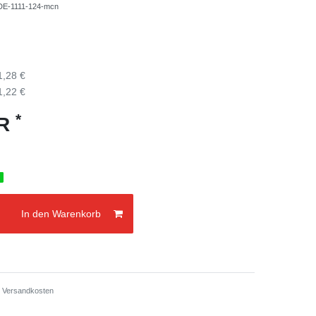
DE-1111-124-mcn
1,28 €
1,22 €
*
UR
g
In den Warenkorb
.
Versandkosten