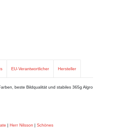
ls
EU-Verantwortlicher
Hersteller
rben, beste Bildqualität und stabiles 365g Algro
tate
|
Herr Nilsson
|
Schönes