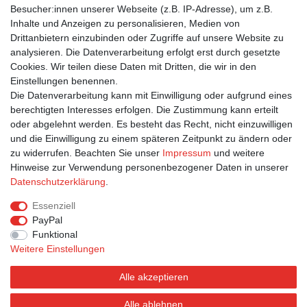
beste Bildqualität und stabiles 365g Algro Design-Papier aus.
Besucher:innen unserer Webseite (z.B. IP-Adresse), um z.B.
Inhalte und Anzeigen zu personalisieren, Medien von
Drittanbietern einzubinden oder Zugriffe auf unsere Website zu
Suchbegriffe
analysieren. Die Datenverarbeitung erfolgt erst durch gesetzte
Cookies. Wir teilen diese Daten mit Dritten, die wir in den
Jugendfrei
|
Englisch
|
Geburtstag
|
Schwarz-Weiß
|
International
|
Einstellungen benennen.
Geburtstagstorte
Die Datenverarbeitung kann mit Einwilligung oder aufgrund eines
berechtigten Interesses erfolgen. Die Zustimmung kann erteilt
oder abgelehnt werden. Es besteht das Recht, nicht einzuwilligen
und die Einwilligung zu einem späteren Zeitpunkt zu ändern oder
zu widerrufen. Beachten Sie unser
Impressum
und weitere
Hinweise zur Verwendung personenbezogener Daten in unserer
Bestellung widerrufen
Widerrufsformular
Impressum
Daten­schutz­erklärung
.
Datenschutzerklärung
AGB
Essenziell
PayPal
Funktional
Weitere Einstellungen
Alle akzeptieren
Alle ablehnen