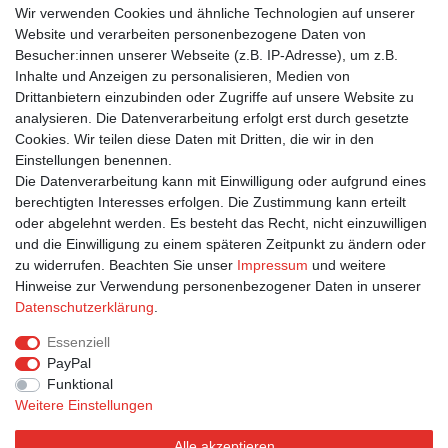
Postkarten von modern times zeichnen sich durch satte Farben,
Wir verwenden Cookies und ähnliche Technologien auf unserer
beste Bildqualität und stabiles 365g Algro Design-Papier aus.
Website und verarbeiten personenbezogene Daten von
Besucher:innen unserer Webseite (z.B. IP-Adresse), um z.B.
Inhalte und Anzeigen zu personalisieren, Medien von
Suchbegriffe
Drittanbietern einzubinden oder Zugriffe auf unsere Website zu
analysieren. Die Datenverarbeitung erfolgt erst durch gesetzte
Jugendfrei
|
Auto
|
Berge
|
Liebe Romantik
|
Schwarz-Weiß
|
Cookies. Wir teilen diese Daten mit Dritten, die wir in den
Himmel
|
Wasser
|
Mann
|
Frau
|
International
|
Spazieren
|
Regen
Einstellungen benennen.
|
Regenschirme
Die Datenverarbeitung kann mit Einwilligung oder aufgrund eines
berechtigten Interesses erfolgen. Die Zustimmung kann erteilt
oder abgelehnt werden. Es besteht das Recht, nicht einzuwilligen
und die Einwilligung zu einem späteren Zeitpunkt zu ändern oder
zu widerrufen. Beachten Sie unser
Impressum
und weitere
Hinweise zur Verwendung personenbezogener Daten in unserer
Bestellung widerrufen
Widerrufsformular
Impressum
Daten­schutz­erklärung
.
Datenschutzerklärung
AGB
Essenziell
PayPal
Funktional
Weitere Einstellungen
Alle akzeptieren