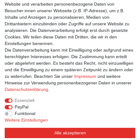
Postkarten von modern times zeichnen sich durch satte Farben,
Website und verarbeiten personenbezogene Daten von
beste Bildqualität und stabiles 365g Algro Design-Papier aus.
Besucher:innen unserer Webseite (z.B. IP-Adresse), um z.B.
Inhalte und Anzeigen zu personalisieren, Medien von
Drittanbietern einzubinden oder Zugriffe auf unsere Website zu
Suchbegriffe
analysieren. Die Datenverarbeitung erfolgt erst durch gesetzte
Cookies. Wir teilen diese Daten mit Dritten, die wir in den
Jugendfrei
|
Film TV
|
Kunst
|
Schwarz-Weiß
|
Stars/Ikonen
|
Frau
Einstellungen benennen.
|
International
|
Film/TV
|
Schauspielerin
|
Mattlack
Die Datenverarbeitung kann mit Einwilligung oder aufgrund eines
berechtigten Interesses erfolgen. Die Zustimmung kann erteilt
oder abgelehnt werden. Es besteht das Recht, nicht einzuwilligen
und die Einwilligung zu einem späteren Zeitpunkt zu ändern oder
zu widerrufen. Beachten Sie unser
Impressum
und weitere
Hinweise zur Verwendung personenbezogener Daten in unserer
Bestellung widerrufen
Widerrufsformular
Impressum
Daten­schutz­erklärung
.
Datenschutzerklärung
AGB
Essenziell
PayPal
Funktional
Weitere Einstellungen
Alle akzeptieren