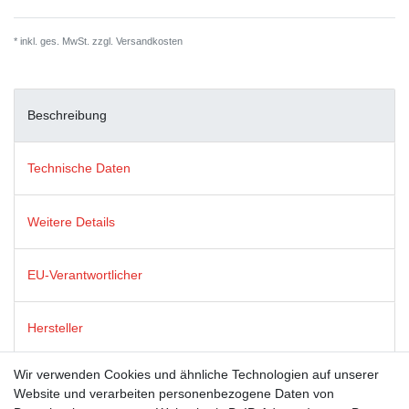
* inkl. ges. MwSt. zzgl.
Versandkosten
Beschreibung
Technische Daten
Weitere Details
EU-Verantwortlicher
Hersteller
Wir verwenden Cookies und ähnliche Technologien auf unserer
Postkarten von modern times zeichnen sich durch satte Farben,
Website und verarbeiten personenbezogene Daten von
beste Bildqualität und stabiles 365g Algro Design-Papier aus.