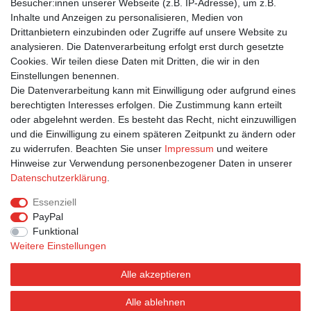
Besucher:innen unserer Webseite (z.B. IP-Adresse), um z.B.
Inhalte und Anzeigen zu personalisieren, Medien von
Drittanbietern einzubinden oder Zugriffe auf unsere Website zu
Suchbegriffe
analysieren. Die Datenverarbeitung erfolgt erst durch gesetzte
Cookies. Wir teilen diese Daten mit Dritten, die wir in den
Jugendfrei
|
Natur
|
Tiere
|
Weiß
|
Winter
|
GEO
|
Schnee
|
Einstellungen benennen.
Robben
|
Schlafen
|
Entspannen
|
Eis
Die Datenverarbeitung kann mit Einwilligung oder aufgrund eines
berechtigten Interesses erfolgen. Die Zustimmung kann erteilt
oder abgelehnt werden. Es besteht das Recht, nicht einzuwilligen
und die Einwilligung zu einem späteren Zeitpunkt zu ändern oder
zu widerrufen. Beachten Sie unser
Impressum
und weitere
Hinweise zur Verwendung personenbezogener Daten in unserer
Bestellung widerrufen
Widerrufsformular
Impressum
Daten­schutz­erklärung
.
Datenschutzerklärung
AGB
Essenziell
PayPal
Funktional
Weitere Einstellungen
Alle akzeptieren
Alle ablehnen
© Postkarten.de 2026 | Alle Rechte vorbehalten.