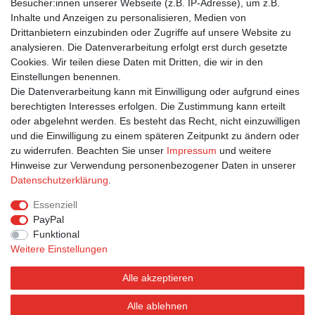
Besucher:innen unserer Webseite (z.B. IP-Adresse), um z.B.
Inhalte und Anzeigen zu personalisieren, Medien von
Drittanbietern einzubinden oder Zugriffe auf unsere Website zu
Suchbegriffe
analysieren. Die Datenverarbeitung erfolgt erst durch gesetzte
Cookies. Wir teilen diese Daten mit Dritten, die wir in den
Jugendfrei
|
Englisch
|
Geburtstag
|
Weiß
|
Kuss
|
Küsse
|
Einstellungen benennen.
International
|
Mund
|
Küssen
|
Münder
|
Anlass
Die Datenverarbeitung kann mit Einwilligung oder aufgrund eines
berechtigten Interesses erfolgen. Die Zustimmung kann erteilt
oder abgelehnt werden. Es besteht das Recht, nicht einzuwilligen
und die Einwilligung zu einem späteren Zeitpunkt zu ändern oder
zu widerrufen. Beachten Sie unser
Impressum
und weitere
Hinweise zur Verwendung personenbezogener Daten in unserer
Bestellung widerrufen
Widerrufsformular
Impressum
Daten­schutz­erklärung
.
Datenschutzerklärung
AGB
Essenziell
PayPal
Funktional
Weitere Einstellungen
Alle akzeptieren
Alle ablehnen
© Postkarten.de 2026 | Alle Rechte vorbehalten.