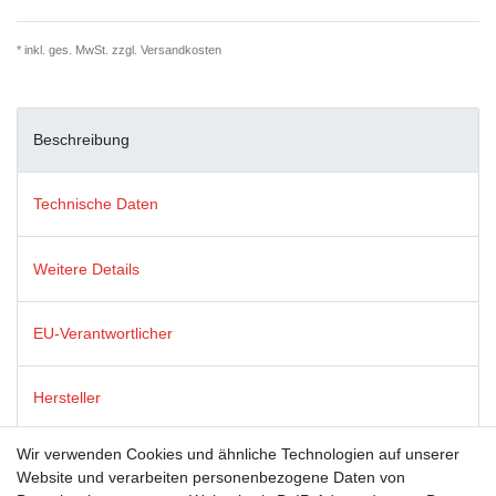
* inkl. ges. MwSt. zzgl.
Versandkosten
Beschreibung
Technische Daten
Weitere Details
EU-Verantwortlicher
Hersteller
Wir verwenden Cookies und ähnliche Technologien auf unserer
Postkarten von modern times zeichnen sich durch satte Farben,
Website und verarbeiten personenbezogene Daten von
beste Bildqualität und stabiles 365g Algro Design-Papier aus.