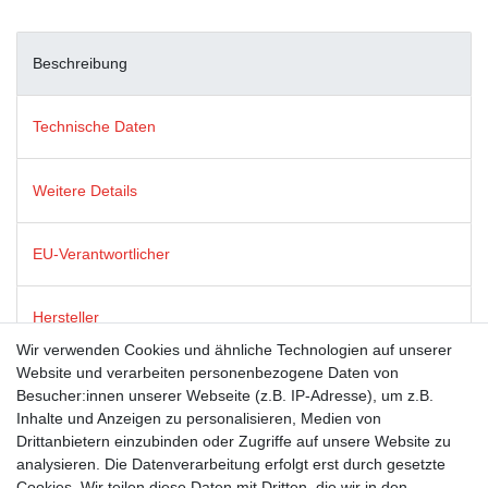
Beschreibung
Technische Daten
Weitere Details
EU-Verantwortlicher
Hersteller
Wir verwenden Cookies und ähnliche Technologien auf unserer
Website und verarbeiten personenbezogene Daten von
Postkarten von modern times zeichnen sich durch satte Farben,
Besucher:innen unserer Webseite (z.B. IP-Adresse), um z.B.
beste Bildqualität und stabiles 365g Algro Design-Papier aus.
Inhalte und Anzeigen zu personalisieren, Medien von
Drittanbietern einzubinden oder Zugriffe auf unsere Website zu
analysieren. Die Datenverarbeitung erfolgt erst durch gesetzte
Suchbegriffe
Cookies. Wir teilen diese Daten mit Dritten, die wir in den