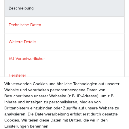
Beschreibung
Technische Daten
Weitere Details
EU-Verantwortlicher
Hersteller
Wir verwenden Cookies und ähnliche Technologien auf unserer
Website und verarbeiten personenbezogene Daten von
Postkarten von modern times zeichnen sich durch satte Farben,
Besucher:innen unserer Webseite (z.B. IP-Adresse), um z.B.
beste Bildqualität und stabiles 365g Algro Design-Papier aus.
Inhalte und Anzeigen zu personalisieren, Medien von
Drittanbietern einzubinden oder Zugriffe auf unsere Website zu
analysieren. Die Datenverarbeitung erfolgt erst durch gesetzte
Suchbegriffe
Cookies. Wir teilen diese Daten mit Dritten, die wir in den
Einstellungen benennen.