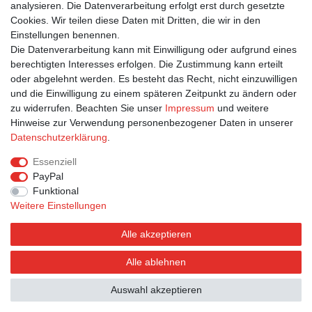
analysieren. Die Datenverarbeitung erfolgt erst durch gesetzte
Suchbegriffe
Cookies. Wir teilen diese Daten mit Dritten, die wir in den
Einstellungen benennen.
Jugendfrei
|
Witziges
|
Katze
|
Tiere
Die Datenverarbeitung kann mit Einwilligung oder aufgrund eines
berechtigten Interesses erfolgen. Die Zustimmung kann erteilt
oder abgelehnt werden. Es besteht das Recht, nicht einzuwilligen
und die Einwilligung zu einem späteren Zeitpunkt zu ändern oder
zu widerrufen. Beachten Sie unser
Impressum
und weitere
Hinweise zur Verwendung personenbezogener Daten in unserer
Bestellung widerrufen
Widerrufsformular
Impressum
Daten­schutz­erklärung
.
Datenschutzerklärung
AGB
Essenziell
PayPal
Funktional
Weitere Einstellungen
Alle akzeptieren
Alle ablehnen
© Postkarten.de 2026 | Alle Rechte vorbehalten.
Auswahl akzeptieren