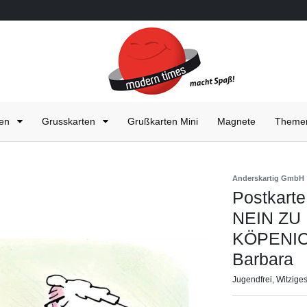
ten
Grusskarten
Grußkarten Mini
Magnete
Them
Anderskartig GmbH
Postkart
NEIN ZU
KÖPENIC
Barbara
Jugendfrei, Witzige