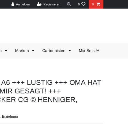
Anmelden
Registrieren
0
0
en
Marken
Cartoonisten
Mix-Sets %
e A6 +++ LUSTIG +++ OMA HAT
 MIR GESAGT! +++
KER CG © HENNIGER,
s, Erziehung