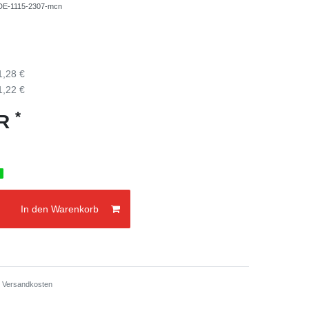
-DE-1115-2307-mcn
1,28 €
1,22 €
*
UR
g
In den Warenkorb
.
Versandkosten