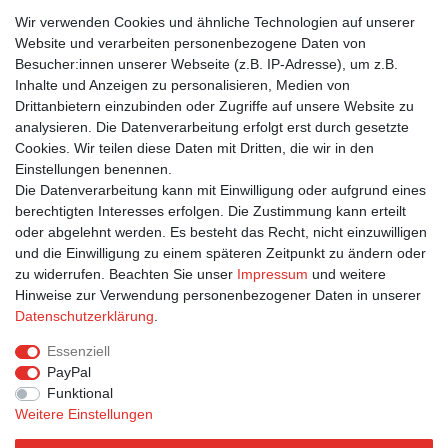
Wir verwenden Cookies und ähnliche Technologien auf unserer
Postkarten von modern times zeichnen sich durch satte Farben,
Website und verarbeiten personenbezogene Daten von
beste Bildqualität und stabiles 365g Algro Design-Papier aus.
Besucher:innen unserer Webseite (z.B. IP-Adresse), um z.B.
Inhalte und Anzeigen zu personalisieren, Medien von
Drittanbietern einzubinden oder Zugriffe auf unsere Website zu
Suchbegriffe
analysieren. Die Datenverarbeitung erfolgt erst durch gesetzte
Cookies. Wir teilen diese Daten mit Dritten, die wir in den
Jugendfrei
|
Alkohol
|
Kunst
|
Musik
|
Schwarz-Weiß
|
Tanzen
|
Einstellungen benennen.
Mann
|
International
|
Bär
|
Tresen
|
Tutu
|
Magnum
Die Datenverarbeitung kann mit Einwilligung oder aufgrund eines
berechtigten Interesses erfolgen. Die Zustimmung kann erteilt
oder abgelehnt werden. Es besteht das Recht, nicht einzuwilligen
und die Einwilligung zu einem späteren Zeitpunkt zu ändern oder
zu widerrufen. Beachten Sie unser
Impressum
und weitere
Hinweise zur Verwendung personenbezogener Daten in unserer
Bestellung widerrufen
Widerrufsformular
Impressum
Daten­schutz­erklärung
.
Datenschutzerklärung
AGB
Essenziell
PayPal
Funktional
Weitere Einstellungen