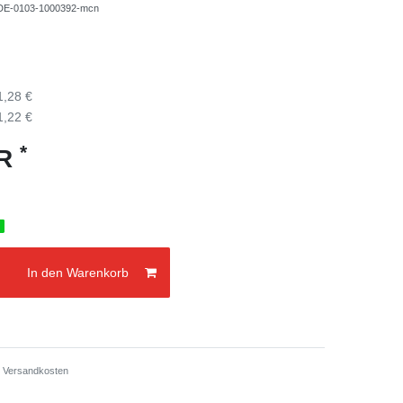
-DE-0103-1000392-mcn
1,28 €
1,22 €
*
UR
g
In den Warenkorb
.
Versandkosten