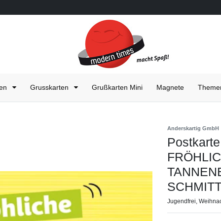
ten
Grusskarten
Grußkarten Mini
Magnete
Them
Anderskartig GmbH
Postkar
FRÖHLI
TANNEN
SCHMITT
Jugendfrei, Weihna