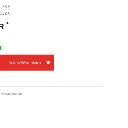
1,28 €
1,22 €
*
UR
g
In den Warenkorb
.
Versandkosten