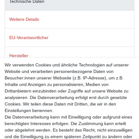
Technische Daten
Weitere Details
EU-Verantwortlicher
Hersteller
Wir verwenden Cookies und ähnliche Technologien auf unserer
Website und verarbeiten personenbezogene Daten von
Dies ist ein Produkt der Firma modern times, die für ein breites
Besucher:innen unserer Webseite (z.B. IP-Adresse), um z.B.
(und oft schelmisches) Grinsen an tausenden Postkarten-
Inhalte und Anzeigen zu personalisieren, Medien von
Ständern in Deutschland, Österreich und der Schweiz sorgt.
Drittanbietern einzubinden oder Zugriffe auf unsere Website zu
Neben humorvollen Postkarten steht ebenso für Post- und
analysieren. Die Datenverarbeitung erfolgt erst durch gesetzte
Grußkarten mit renommierten Lizenzthemen wie GEO,
Cookies. Wir teilen diese Daten mit Dritten, die wir in den
Sandmann und die Sendung mit der Maus. Das Sortiment runden
Einstellungen benennen.
ausgesuchte, witzige Geschenkartikel ab.
Die Datenverarbeitung kann mit Einwilligung oder aufgrund eines
berechtigten Interesses erfolgen. Die Zustimmung kann erteilt
oder abgelehnt werden. Es besteht das Recht, nicht einzuwilligen
und die Einwilligung zu einem späteren Zeitpunkt zu ändern oder