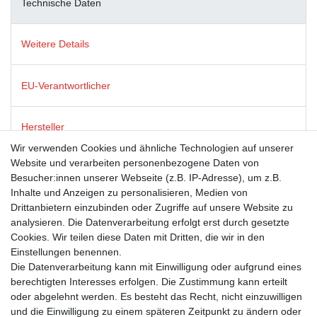
Technische Daten
Weitere Details
EU-Verantwortlicher
Hersteller
Wir verwenden Cookies und ähnliche Technologien auf unserer
Website und verarbeiten personenbezogene Daten von
Dies ist ein Produkt der Firma modern times, die für ein breites
Besucher:innen unserer Webseite (z.B. IP-Adresse), um z.B.
(und oft schelmisches) Grinsen an tausenden Postkarten-
Inhalte und Anzeigen zu personalisieren, Medien von
Ständern in Deutschland, Österreich und der Schweiz sorgt.
Drittanbietern einzubinden oder Zugriffe auf unsere Website zu
Neben humorvollen Postkarten steht ebenso für Post- und
analysieren. Die Datenverarbeitung erfolgt erst durch gesetzte
Grußkarten mit renommierten Lizenzthemen wie GEO,
Cookies. Wir teilen diese Daten mit Dritten, die wir in den
Sandmann und die Sendung mit der Maus. Das Sortiment runden
Einstellungen benennen.
ausgesuchte, witzige Geschenkartikel ab.
Die Datenverarbeitung kann mit Einwilligung oder aufgrund eines
berechtigten Interesses erfolgen. Die Zustimmung kann erteilt
oder abgelehnt werden. Es besteht das Recht, nicht einzuwilligen
und die Einwilligung zu einem späteren Zeitpunkt zu ändern oder