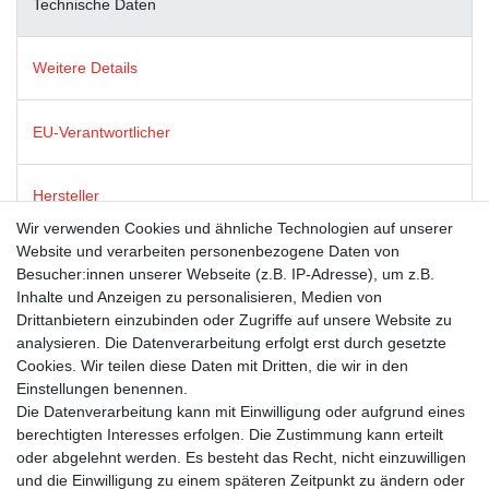
Technische Daten
Weitere Details
EU-Verantwortlicher
Hersteller
Wir verwenden Cookies und ähnliche Technologien auf unserer
Website und verarbeiten personenbezogene Daten von
Dies ist ein Produkt der Firma modern times, die für ein breites
Besucher:innen unserer Webseite (z.B. IP-Adresse), um z.B.
(und oft schelmisches) Grinsen an tausenden Postkarten-
Inhalte und Anzeigen zu personalisieren, Medien von
Ständern in Deutschland, Österreich und der Schweiz sorgt.
Drittanbietern einzubinden oder Zugriffe auf unsere Website zu
Neben humorvollen Postkarten steht ebenso für Post- und
analysieren. Die Datenverarbeitung erfolgt erst durch gesetzte
Grußkarten mit renommierten Lizenzthemen wie GEO,
Cookies. Wir teilen diese Daten mit Dritten, die wir in den
Sandmann und die Sendung mit der Maus. Das Sortiment runden
Einstellungen benennen.
ausgesuchte, witzige Geschenkartikel ab.
Die Datenverarbeitung kann mit Einwilligung oder aufgrund eines
berechtigten Interesses erfolgen. Die Zustimmung kann erteilt
oder abgelehnt werden. Es besteht das Recht, nicht einzuwilligen
und die Einwilligung zu einem späteren Zeitpunkt zu ändern oder