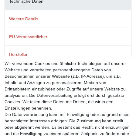
Technische Daten
Weitere Details
EU-Verantwortlicher
Hersteller
Wir verwenden Cookies und ähnliche Technologien auf unserer
Website und verarbeiten personenbezogene Daten von
Dies ist ein Produkt der Firma modern times, die für ein breites
Besucher:innen unserer Webseite (z.B. IP-Adresse), um z.B.
(und oft schelmisches) Grinsen an tausenden Postkarten-
Inhalte und Anzeigen zu personalisieren, Medien von
Ständern in Deutschland, Österreich und der Schweiz sorgt.
Drittanbietern einzubinden oder Zugriffe auf unsere Website zu
Neben humorvollen Postkarten steht ebenso für Post- und
analysieren. Die Datenverarbeitung erfolgt erst durch gesetzte
Grußkarten mit renommierten Lizenzthemen wie GEO,
Cookies. Wir teilen diese Daten mit Dritten, die wir in den
Sandmann und die Sendung mit der Maus. Das Sortiment runden
Einstellungen benennen.
ausgesuchte, witzige Geschenkartikel ab.
Die Datenverarbeitung kann mit Einwilligung oder aufgrund eines
berechtigten Interesses erfolgen. Die Zustimmung kann erteilt
oder abgelehnt werden. Es besteht das Recht, nicht einzuwilligen
und die Einwilligung zu einem späteren Zeitpunkt zu ändern oder