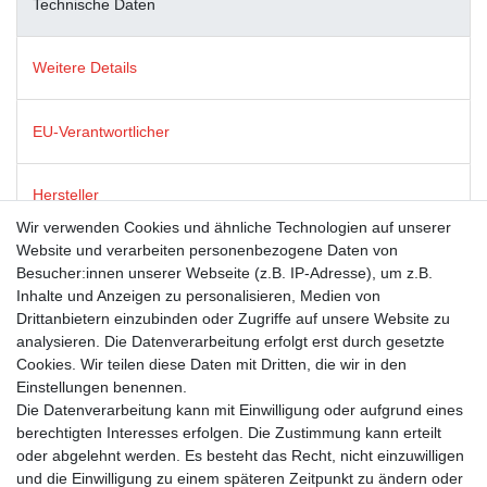
Technische Daten
Weitere Details
EU-Verantwortlicher
Hersteller
Wir verwenden Cookies und ähnliche Technologien auf unserer
Website und verarbeiten personenbezogene Daten von
Dies ist ein Produkt der Firma modern times, die für ein breites
Besucher:innen unserer Webseite (z.B. IP-Adresse), um z.B.
(und oft schelmisches) Grinsen an tausenden Postkarten-
Inhalte und Anzeigen zu personalisieren, Medien von
Ständern in Deutschland, Österreich und der Schweiz sorgt.
Drittanbietern einzubinden oder Zugriffe auf unsere Website zu
Neben humorvollen Postkarten steht ebenso für Post- und
analysieren. Die Datenverarbeitung erfolgt erst durch gesetzte
Grußkarten mit renommierten Lizenzthemen wie GEO,
Cookies. Wir teilen diese Daten mit Dritten, die wir in den
Sandmann und die Sendung mit der Maus. Das Sortiment runden
Einstellungen benennen.
ausgesuchte, witzige Geschenkartikel ab.
Die Datenverarbeitung kann mit Einwilligung oder aufgrund eines
berechtigten Interesses erfolgen. Die Zustimmung kann erteilt
oder abgelehnt werden. Es besteht das Recht, nicht einzuwilligen
und die Einwilligung zu einem späteren Zeitpunkt zu ändern oder