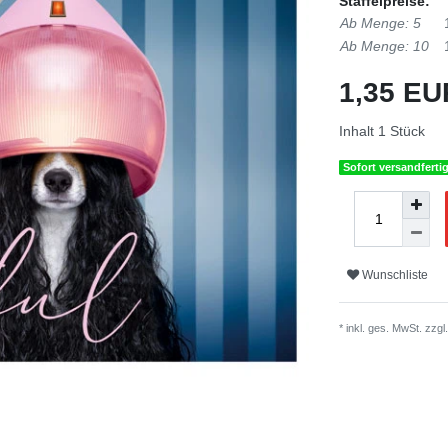
Staffelpreise:
Ab Menge: 5
Ab Menge: 10
1,35 E
Inhalt
1
Stück
Sofort versandferti
Wunschliste
* inkl. ges. MwSt. zzgl