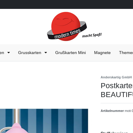
ten
Grusskarten
Grußkarten Mini
Magnete
Them
Anderskartig GmbH
Postkar
BEAUTIF
Artikelnummer
moti