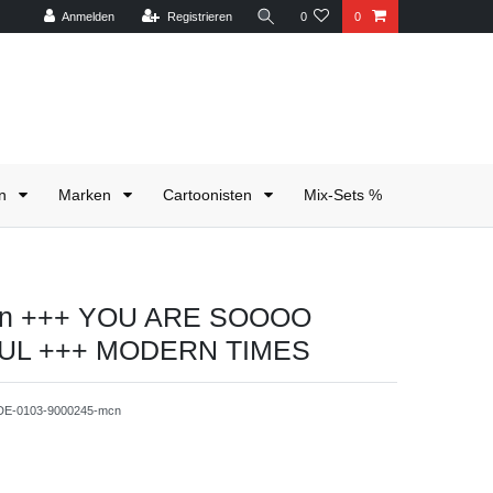
Anmelden
Registrieren
0
0
en
Marken
Cartoonisten
Mix-Sets %
ten +++ YOU ARE SOOOO
UL +++ MODERN TIMES
-DE-0103-9000245-mcn