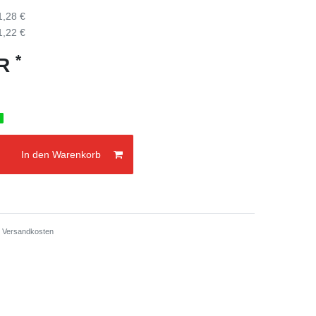
1,28 €
1,22 €
*
UR
g
In den Warenkorb
.
Versandkosten