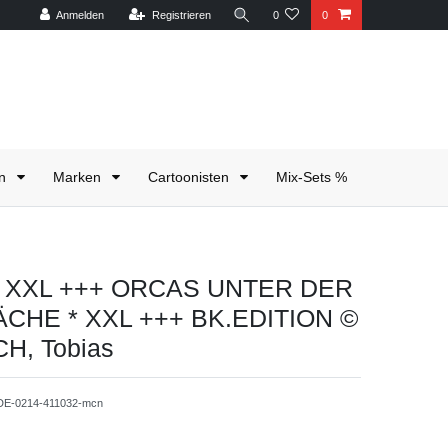
Anmelden
Registrieren
0
0
en
Marken
Cartoonisten
Mix-Sets %
te XXL +++ ORCAS UNTER DER
CHE * XXL +++ BK.EDITION ©
H, Tobias
-DE-0214-411032-mcn