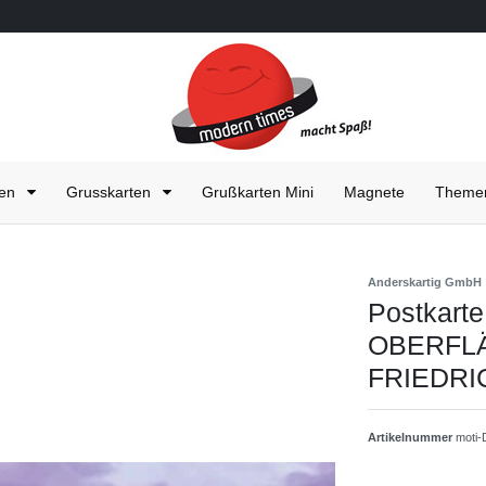
ten
Grusskarten
Grußkarten Mini
Magnete
Them
Anderskartig GmbH
Postkar
OBERFLÄ
FRIEDRIC
Artikelnummer
moti