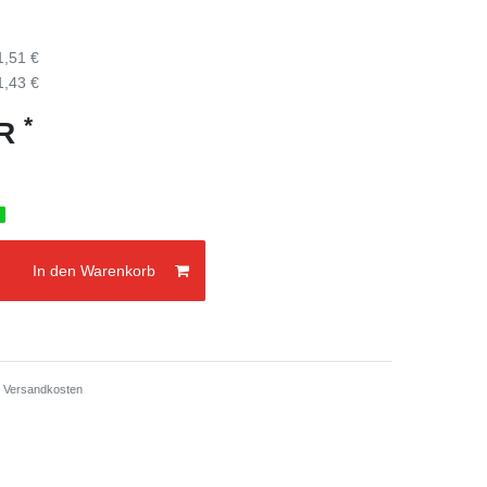
1,51 €
1,43 €
*
UR
g
In den Warenkorb
.
Versandkosten