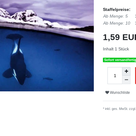
Staffelpreise:
Ab Menge: 5
Ab Menge: 10
1,59 E
Inhalt
1
Stück
Sofort versandferti
Wunschliste
* inkl. ges. MwSt. zzgl