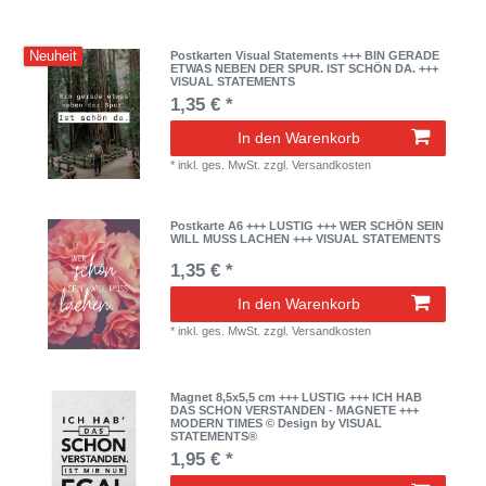
Neuheit
Postkarten Visual Statements +++ BIN GERADE
ETWAS NEBEN DER SPUR. IST SCHÖN DA. +++
VISUAL STATEMENTS
1,35 € *
In den Warenkorb
*
inkl. ges. MwSt.
zzgl.
Versandkosten
Postkarte A6 +++ LUSTIG +++ WER SCHÖN SEIN
WILL MUSS LACHEN +++ VISUAL STATEMENTS
1,35 € *
In den Warenkorb
*
inkl. ges. MwSt.
zzgl.
Versandkosten
Magnet 8,5x5,5 cm +++ LUSTIG +++ ICH HAB
DAS SCHON VERSTANDEN - MAGNETE +++
MODERN TIMES © Design by VISUAL
STATEMENTS®
1,95 € *