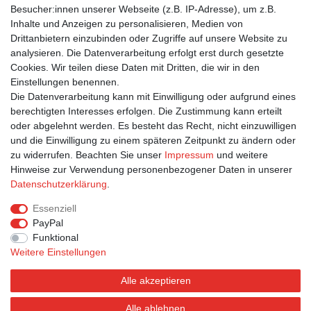
Besucher:innen unserer Webseite (z.B. IP-Adresse), um z.B.
1,35 € *
Inhalte und Anzeigen zu personalisieren, Medien von
In den Warenkorb
Drittanbietern einzubinden oder Zugriffe auf unsere Website zu
analysieren. Die Datenverarbeitung erfolgt erst durch gesetzte
*
inkl. ges. MwSt.
zzgl.
Versandkosten
Cookies. Wir teilen diese Daten mit Dritten, die wir in den
Einstellungen benennen.
2
3
4
Die Datenverarbeitung kann mit Einwilligung oder aufgrund eines
berechtigten Interesses erfolgen. Die Zustimmung kann erteilt
oder abgelehnt werden. Es besteht das Recht, nicht einzuwilligen
und die Einwilligung zu einem späteren Zeitpunkt zu ändern oder
zu widerrufen. Beachten Sie unser
Impressum
und weitere
Hinweise zur Verwendung personenbezogener Daten in unserer
Bestellung widerrufen
Widerrufsformular
Impressum
Daten­schutz­erklärung
.
Datenschutzerklärung
AGB
Essenziell
PayPal
Funktional
Weitere Einstellungen
Alle akzeptieren
Alle ablehnen