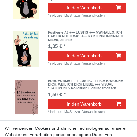
In den Warenkorb
*
inkl. ges. MwSt.
zzgl.
Versandkosten
Postkarte A6 +++ LUSTIG +++ MW HALLO, ICH
HAB DA NOCH WAS +++ KARTENKOMBINAT ©
MILER, Zdenek
1,35 € *
In den Warenkorb
*
inkl. ges. MwSt.
zzgl.
Versandkosten
EUROFORMAT +++ LUSTIG +++ ICH BRAUCHE
DICH, WEIL ICH DICH LIEBE, +++ VISUAL
STATEMENTS Kollektion Lieblingsmensch
1,50 € *
In den Warenkorb
*
inkl. ges. MwSt.
zzgl.
Versandkosten
Wir verwenden Cookies und ähnliche Technologien auf unserer
Postkarte A6 +++ LUSTIG +++ FA-SCHÖN, DASS
DU MEINE FREUNDIN BIST +++ MODERN
Website und verarbeiten personenbezogene Daten von
TIMES© Kein Tag ohne Liebe