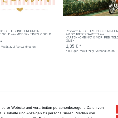
old +++ LIEBLINGSFREUNDIN -
Postkarte A6 +++ LUSTIG +++ SM MIT
 GOLD +++ MODERN TIMES © GOLD
AM SCHREBERGARTEN +++
KARTENKOMBINAT © MDR, RBB, TE
GMBH
 *
1,35 € *
. MwSt.
zzgl.
Versandkosten
*
inkl. ges. MwSt.
zzgl.
Versandkosten
tellung widerrufen
Widerrufsformular
Impressum
Datenschutzerklärung
unserer Website und verarbeiten personenbezogene Daten von
.B. Inhalte und Anzeigen zu personalisieren, Medien von