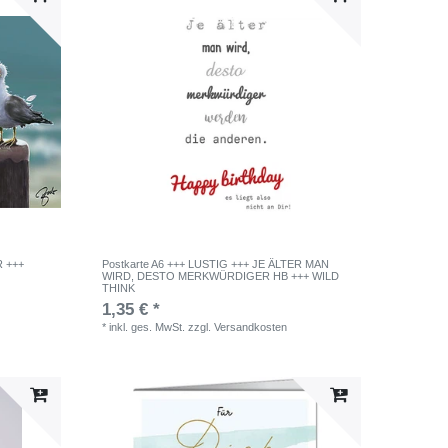
R +++
Postkarte A6 +++ LUSTIG +++ JE ÄLTER MAN
WIRD, DESTO MERKWÜRDIGER HB +++ WILD
THINK
1,35 € *
*
inkl. ges. MwSt.
zzgl.
Versandkosten