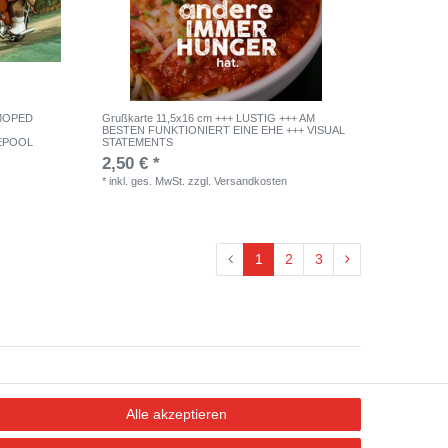
 MOPED
Grußkarte 11,5x16 cm +++ LUSTIG +++ AM
BESTEN FUNKTIONIERT EINE EHE +++ VISUAL
LEPOOL
STATEMENTS
2,50 € *
*
inkl. ges. MwSt.
zzgl.
Versandkosten
1
2
3
AGB
Alle akzeptieren