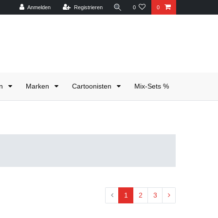
Anmelden
Registrieren
0
0
en
Marken
Cartoonisten
Mix-Sets %
1
2
3