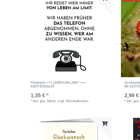
Postkarte +++ LEBEN AM LIMIT +++
Grußkart
KARTENSALAT
BK-EDITIO
1,35 € *
2,99 €
*
inkl. ges. MwSt.
zzgl.
Versandkosten
*
inkl. ges