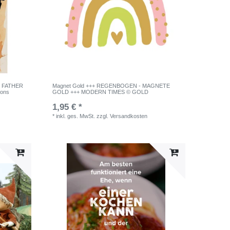
R FATHER
Magnet Gold +++ REGENBOGEN - MAGNETE
ions
GOLD +++ MODERN TIMES © GOLD
1,95 € *
*
inkl. ges. MwSt.
zzgl.
Versandkosten