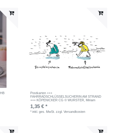
 HB
Postkarten +++
FAHRRADSCHLÜSSELSUCHERIN AM STRAND
+++ KÖPENICKER CG © WURSTER, Miriam
1,35 € *
*
inkl. ges. MwSt.
zzgl.
Versandkosten