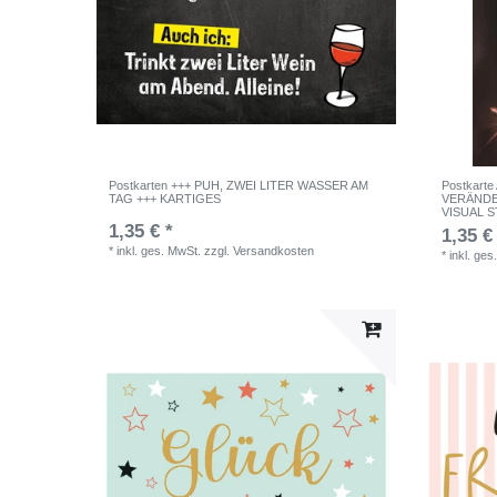
Postkarten +++ PUH, ZWEI LITER WASSER AM
Postkarte
TAG +++ KARTIGES
VERÄNDE
VISUAL 
1,35 € *
1,35 €
*
inkl. ges. MwSt.
zzgl.
Versandkosten
*
inkl. ges