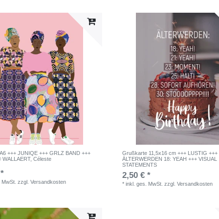
e A6 +++ JUNIQE +++ GRLZ BAND +++
Grußkarte 11,5x16 cm +++ LUSTIG +++
 WALLAERT, Céleste
ÄLTERWERDEN 18: YEAH +++ VISUAL
STATEMENTS
 *
2,50 € *
. MwSt.
zzgl.
Versandkosten
*
inkl. ges. MwSt.
zzgl.
Versandkosten