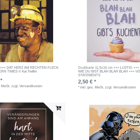
e +++ DAT HERZ AM RECHTEN FLECK
Grußkarte 11,5x16 cm +++ LUSTIG +++
RN TIMES © Kai Twilfer
WIE DU BIST BLAH BLAH BLAH +++ VI
STATEMENTS
 *
2,50 € *
. MwSt.
zzgl.
Versandkosten
*
inkl. ges. MwSt.
zzgl.
Versandkosten