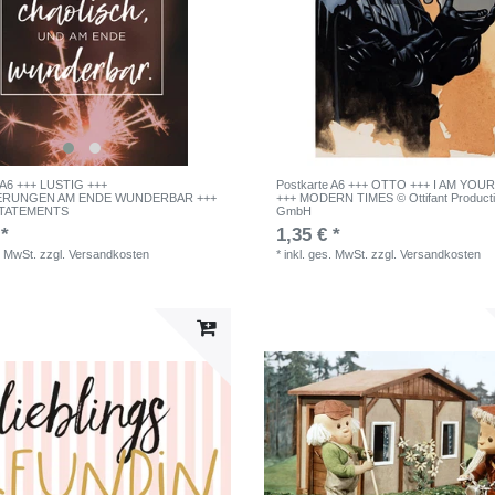
 A6 +++ LUSTIG +++
Postkarte A6 +++ OTTO +++ I AM YOU
RUNGEN AM ENDE WUNDERBAR +++
+++ MODERN TIMES © Ottifant Product
STATEMENTS
GmbH
 *
1,35 € *
. MwSt.
zzgl.
Versandkosten
*
inkl. ges. MwSt.
zzgl.
Versandkosten