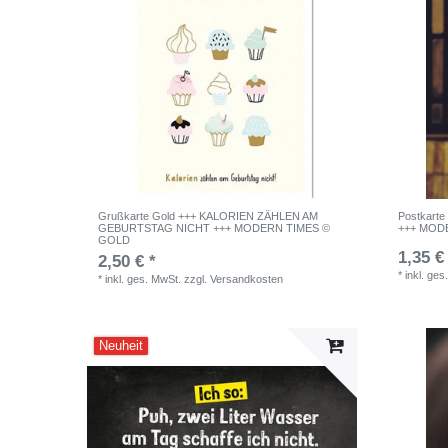
Grußkarte Gold +++ KALORIEN ZÄHLEN AM
Postkart
GEBURTSTAG NICHT +++ MODERN TIMES ©
+++ MODE
GOLD
1,35 €
2,50 € *
*
inkl. ges
*
inkl. ges. MwSt.
zzgl.
Versandkosten
Neuheit