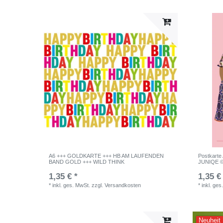
A6 +++ GOLDKARTE +++ HB AM LAUFENDEN
Postkart
BAND GOLD +++ WILD THINK
JUNIQE ©
1,35 € *
1,35 €
*
inkl. ges. MwSt.
zzgl.
Versandkosten
*
inkl. ges
Neuheit