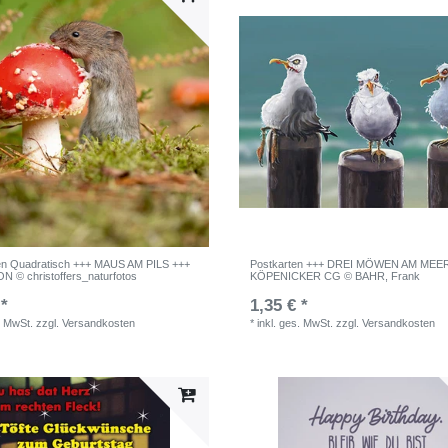
en Quadratisch +++ MAUS AM PILS +++
Postkarten +++ DREI MÖWEN AM MEE
N © christoffers_naturfotos
KÖPENICKER CG © BAHR, Frank
 *
1,35 € *
. MwSt.
zzgl.
Versandkosten
*
inkl. ges. MwSt.
zzgl.
Versandkosten