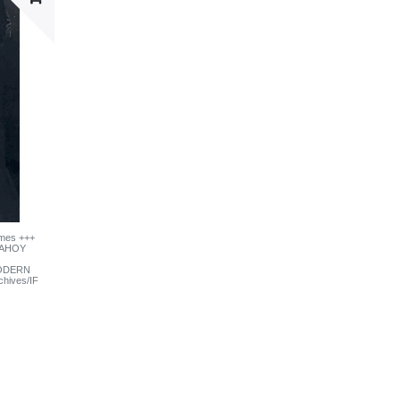
imes +++
AHOY
MODERN
hives/IF