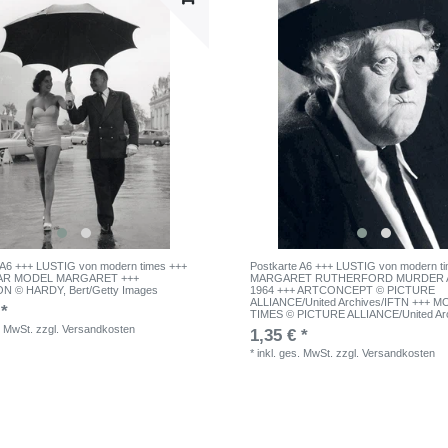
 A6 +++ LUSTIG von modern times +++
Postkarte A6 +++ LUSTIG von modern t
R MODEL MARGARET +++
MARGARET RUTHERFORD MURDER 
ON © HARDY, Bert/Getty Images
1964 +++ ARTCONCEPT © PICTURE
ALLIANCE/United Archives/IFTN +++ 
 *
TIMES © PICTURE ALLIANCE/United Arc
. MwSt.
zzgl.
Versandkosten
1,35 € *
*
inkl. ges. MwSt.
zzgl.
Versandkosten