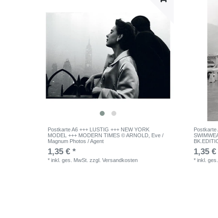
Postkarte A6 +++ LUSTIG +++ NEW YORK
Postkarte
MODEL +++ MODERN TIMES © ARNOLD, Eve /
SWIMWEA
Magnum Photos / Agent
BK.EDITI
1,35 € *
1,35 €
*
inkl. ges. MwSt.
zzgl.
Versandkosten
*
inkl. ges